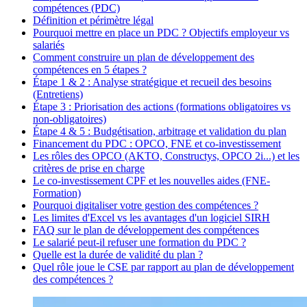
compétences (PDC)
Définition et périmètre légal
Pourquoi mettre en place un PDC ? Objectifs employeur vs
salariés
Comment construire un plan de développement des
compétences en 5 étapes ?
Étape 1 & 2 : Analyse stratégique et recueil des besoins
(Entretiens)
Étape 3 : Priorisation des actions (formations obligatoires vs
non-obligatoires)
Étape 4 & 5 : Budgétisation, arbitrage et validation du plan
Financement du PDC : OPCO, FNE et co-investissement
Les rôles des OPCO (AKTO, Constructys, OPCO 2i...) et les
critères de prise en charge
Le co-investissement CPF et les nouvelles aides (FNE-
Formation)
Pourquoi digitaliser votre gestion des compétences ?
Les limites d'Excel vs les avantages d'un logiciel SIRH
FAQ sur le plan de développement des compétences
Le salarié peut-il refuser une formation du PDC ?
Quelle est la durée de validité du plan ?
Quel rôle joue le CSE par rapport au plan de développement
des compétences ?