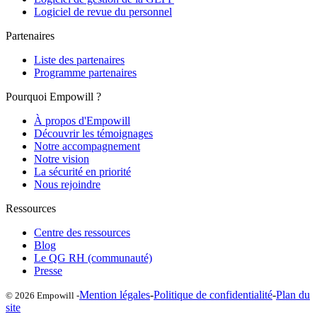
Logiciel de revue du personnel
Partenaires
Liste des partenaires
Programme partenaires
Pourquoi Empowill ?
À propos d'Empowill
Découvrir les témoignages
Notre accompagnement
Notre vision
La sécurité en priorité
Nous rejoindre
Ressources
Centre des ressources
Blog
Le QG RH (communauté)
Presse
Mention légales
-
Politique de confidentialité
-
Plan du
© 2026 Empowill -
site