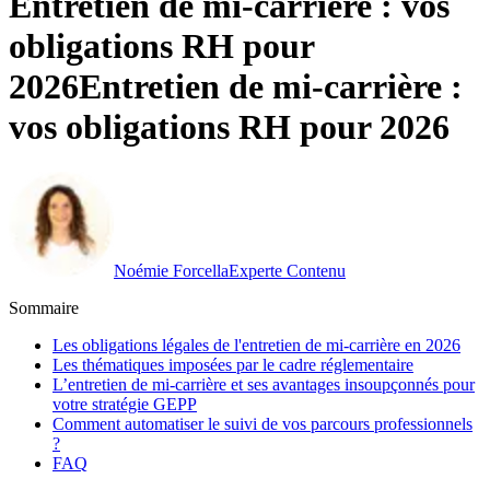
Entretien de mi-carrière : vos
obligations RH pour
2026
Entretien de mi-carrière :
vos obligations RH pour 2026
Noémie Forcella
Experte Contenu
Sommaire
Les obligations légales de l'entretien de mi-carrière en 2026
Les thématiques imposées par le cadre réglementaire
L’entretien de mi-carrière et ses avantages insoupçonnés pour
votre stratégie GEPP
Comment automatiser le suivi de vos parcours professionnels
?
FAQ