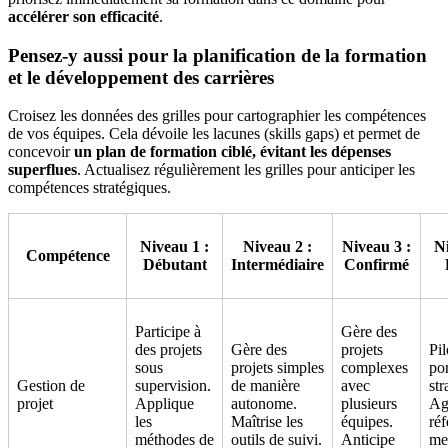
accélérer son efficacité
.
Pensez-y aussi pour la planification de la formation
et le développement des carrières
Croisez les données des grilles pour cartographier les compétences
de vos équipes. Cela dévoile les lacunes (skills gaps) et permet de
concevoir
un plan de formation ciblé, évitant les dépenses
superflues
. Actualisez régulièrement les grilles pour anticiper les
compétences stratégiques.
Niveau 1 :
Niveau 2 :
Niveau 3 :
Ni
Compétence
Débutant
Intermédiaire
Confirmé
Participe à
Gère des
des projets
Gère des
projets
Pil
sous
projets simples
complexes
por
Gestion de
supervision.
de manière
avec
str
projet
Applique
autonome.
plusieurs
Ag
les
Maîtrise les
équipes.
réf
méthodes de
outils de suivi.
Anticipe
me