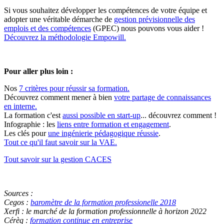
Si vous souhaitez développer les compétences de votre équipe et
adopter une véritable démarche de
gestion prévisionnelle des
emplois et des compétences
(GPEC) nous pouvons vous aider !
Découvrez la méthodologie Empowill.
Pour aller plus loin :
Nos
7 critères pour réussir sa formation.
Découvrez comment mener à bien
votre partage de connaissances
en interne.
La formation c'est
aussi possible en start-up
... découvrez comment !
Infographie : les
liens entre formation et engagement
.
Les clés pour
une ingénierie pédagogique réussie
.
Tout ce qu'il faut savoir sur la VAE.
Tout savoir sur la gestion CACES
Sources :
Cegos :
baromètre de la formation professionelle 2018
Xerfi : le marché de la formation professionnelle à horizon 2022
Cérèq :
formation continue en entreprise