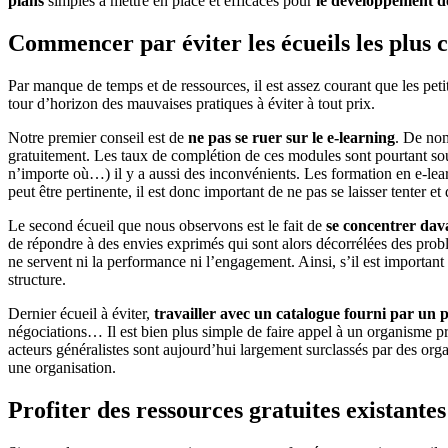
plans
simples à mettre en place et efficaces pour
le développement de
Commencer par éviter les écueils les plus 
Par manque de temps et de ressources, il est assez courant que les pet
tour d’horizon des mauvaises pratiques à éviter à tout prix.
Notre premier conseil est de
ne pas se ruer sur le e-learning
. De nom
gratuitement. Les taux de complétion de ces modules sont pourtant souv
n’importe où…) il y a aussi des inconvénients. Les formation en e-learn
peut être pertinente, il est donc important de ne pas se laisser tenter 
Le second écueil que nous observons est le fait de
se concentrer dava
de répondre à des envies exprimés qui sont alors décorrélées des prob
ne servent ni la performance ni l’engagement. Ainsi, s’il est important 
structure.
Dernier écueil à éviter,
travailler avec un catalogue fourni par un 
négociations… Il est bien plus simple de faire appel à un organisme p
acteurs généralistes sont aujourd’hui largement surclassés par des org
une organisation.
Profiter des ressources gratuites existantes