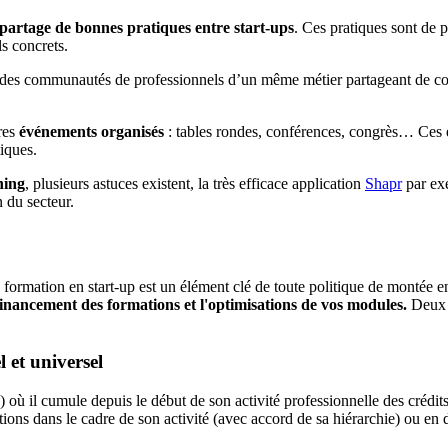
e partage de bonnes pratiques entre start-ups
. Ces pratiques sont de 
ls concrets.
es communautés de professionnels d’un même métier partageant de conse
tres
événements organisés
: tables rondes, conférences, congrès… Ces 
tiques.
hing
, plusieurs astuces existent, la très efficace application
Shapr
par exe
n du secteur.
 formation en start-up est un élément clé de toute politique de montée
financement des formations et l'optimisations de vos modules.
Deux m
l et universel
où il cumule depuis le début de son activité professionnelle des crédit
tions dans le cadre de son activité (avec accord de sa hiérarchie) ou en