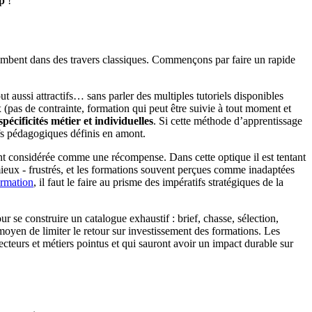
up
!
s tombent dans des travers classiques. Commençons par faire un rapide
t aussi attractifs… sans parler des multiples tutoriels disponibles
(pas de contrainte, formation qui peut être suivie à tout moment et
écificités métier et individuelles
. Si cette méthode d’apprentissage
tifs pédagogiques définis en amont.
nt considérée comme une récompense. Dans cette optique il est tentant
ieux - frustrés, et les formations souvent perçues comme inadaptées
ormation
, il faut le faire au prisme des impératifs stratégiques de la
r se construire un catalogue exhaustif : brief, chasse, sélection,
oyen de limiter le retour sur investissement des formations. Les
cteurs et métiers pointus et qui sauront avoir un impact durable sur