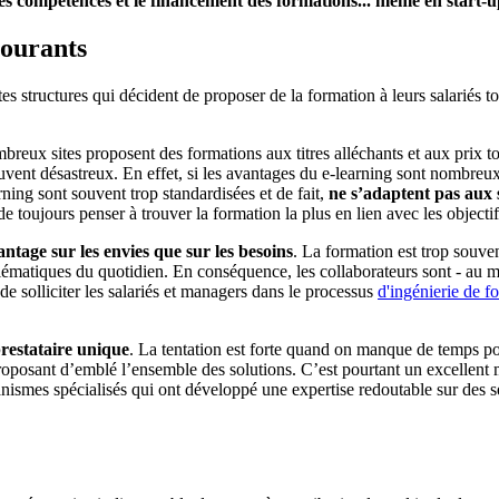
s compétences et le financement des formations... même en start-
courants
ites structures qui décident de proposer de la formation à leurs salarié
breux sites proposent des formations aux titres alléchants et aux prix tou
ent désastreux. En effet, si les avantages du e-learning sont nombreux 
ing sont souvent trop standardisées et de fait,
ne s’adaptent pas aux sp
et de toujours penser à trouver la formation la plus en lien avec les objec
ntage sur les envies que sur les besoins
. La formation est trop souve
lématiques du quotidien. En conséquence, les collaborateurs sont - au m
de solliciter les salariés et managers dans le processus
d'ingénierie de f
prestataire unique
. La tentation est forte quand on manque de temps pou
roposant d’emblé l’ensemble des solutions. C’est pourtant un excellent m
anismes spécialisés qui ont développé une expertise redoutable sur des se