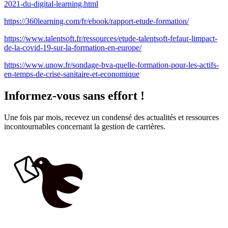
2021-du-digital-learning.html
https://360learning.com/fr/ebook/rapport-etude-formation/
https://www.talentsoft.fr/ressources/etude-talentsoft-fefaur-limpact-
de-la-covid-19-sur-la-formation-en-europe/
https://www.unow.fr/sondage-bva-quelle-formation-pour-les-actifs-
en-temps-de-crise-sanitaire-et-economique
Informez-vous sans effort !
Une fois par mois, recevez un condensé des actualités et ressources
incontournables concernant la gestion de carrières.