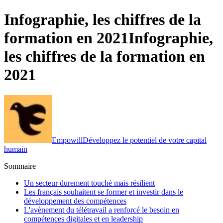
Infographie, les chiffres de la
formation en 2021
Infographie,
les chiffres de la formation en
2021
Empowill
Développez le potentiel de votre capital
humain
Sommaire
Un secteur durement touché mais résilient
Les français souhaitent se former et investir dans le
développement des compétences
L'avènement du télétravail a renforcé le besoin en
compétences digitales et en leadership