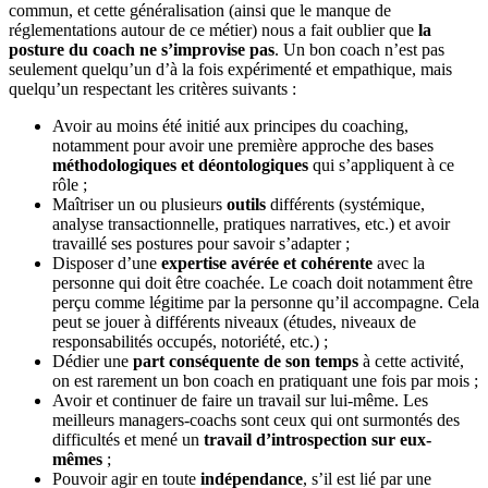
commun, et cette généralisation (ainsi que le manque de
réglementations autour de ce métier) nous a fait oublier que
la
posture du coach ne s’improvise pas
. Un bon coach n’est pas
seulement quelqu’un d’à la fois expérimenté et empathique, mais
quelqu’un respectant les critères suivants :
Avoir au moins été initié aux principes du coaching,
notamment pour avoir une première approche des bases
méthodologiques et
déontologiques
qui s’appliquent à ce
rôle ;
Maîtriser un ou plusieurs
outils
différents (systémique,
analyse transactionnelle, pratiques narratives, etc.) et avoir
travaillé ses postures pour savoir s’adapter ;
Disposer d’une
expertise avérée et cohérente
avec la
personne qui doit être coachée. Le coach doit notamment être
perçu comme légitime par la personne qu’il accompagne. Cela
peut se jouer à différents niveaux (études, niveaux de
responsabilités occupés, notoriété, etc.) ;
Dédier une
part conséquente de son temps
à cette activité,
on est rarement un bon coach en pratiquant une fois par mois ;
Avoir et continuer de faire un travail sur lui-même. Les
meilleurs managers-coachs sont ceux qui ont surmontés des
difficultés et mené un
travail d’introspection sur eux-
mêmes
;
Pouvoir agir en toute
indépendance
, s’il est lié par une