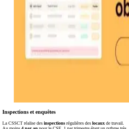
Inspections et enquêtes
La CSSCT réalise des
inspections
régulières des
locaux
de travail.
Au moins
4 par an
pour le CSE, 1 par trimestre étant un rythme très