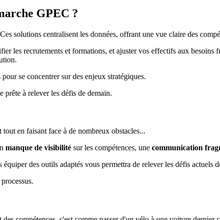
démarche GPEC ?
 Ces solutions centralisent les données, offrant une vue claire des comp
ifier les recrutements et formations, et ajuster vos effectifs aux besoins 
ution.
s pour se concentrer sur des enjeux stratégiques.
e prête à relever les défis de demain.
out en faisant face à de nombreux obstacles...
un
manque de visibilité
sur les compétences, une
communication frag
s équiper des outils adaptés vous permettra de relever les défis actuels 
 processus.
 des compétences, c'est comme passer d'un vélo à une voiture dernier c