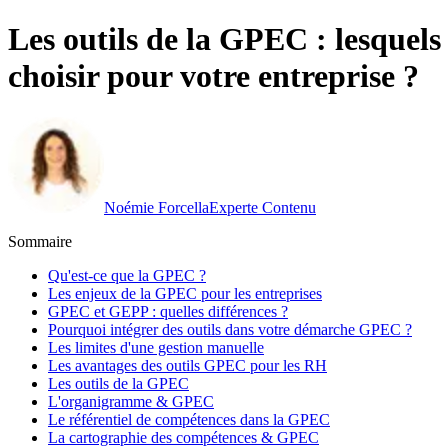
Les outils de la GPEC : lesquels 
choisir pour votre entreprise ?
Noémie Forcella
Experte Contenu
Sommaire
Qu'est-ce que la GPEC ?
Les enjeux de la GPEC pour les entreprises
GPEC et GEPP : quelles différences ?
Pourquoi intégrer des outils dans votre démarche GPEC ?
Les limites d'une gestion manuelle
Les avantages des outils GPEC pour les RH
Les outils de la GPEC
L'organigramme & GPEC
Le référentiel de compétences dans la GPEC
La cartographie des compétences & GPEC