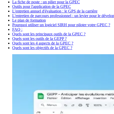
La fiche de poste : un pilier pour la GPEC
Outils pour l'application de la GPEC
L'entretien annuel d'évaluation : le GPS de la carrière
L'entretien de parcours professionnel : un levier pour le dével
Le plan de formation
Pourquoi utiliser un logiciel SIRH pour piloter votre GPEC ?
FAQ :
Quels sont les principaux outils de la GPEC ?
Quels sont les outils de la GEPP ?
Quels sont les 4 aspects de la GPEC ?
Quels sont les objectifs de la GPEC ?