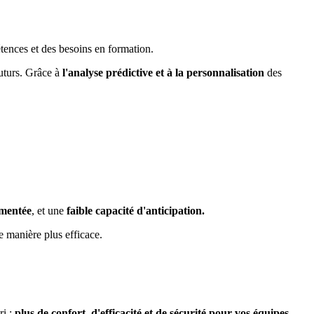
étences et des besoins en formation.
futurs. Grâce à
l'analyse prédictive et à la personnalisation
des
mentée
, et une
faible capacité d'anticipation.
de manière plus efficace.
ri :
plus de confort, d'efficacité et de sécurité pour vos équipes