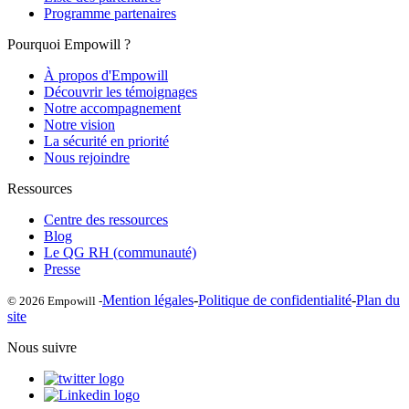
Programme partenaires
Pourquoi Empowill ?
À propos d'Empowill
Découvrir les témoignages
Notre accompagnement
Notre vision
La sécurité en priorité
Nous rejoindre
Ressources
Centre des ressources
Blog
Le QG RH (communauté)
Presse
Mention légales
-
Politique de confidentialité
-
Plan du
© 2026 Empowill -
site
Nous suivre