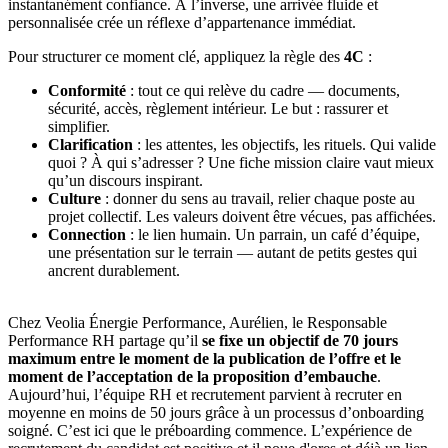
instantanément confiance. À l’inverse, une arrivée fluide et
personnalisée crée un réflexe d’appartenance immédiat.
Pour structurer ce moment clé, appliquez la règle des
4C
:
Conformité
: tout ce qui relève du cadre — documents,
sécurité, accès, règlement intérieur. Le but : rassurer et
simplifier.
Clarification
: les attentes, les objectifs, les rituels. Qui valide
quoi ? À qui s’adresser ? Une fiche mission claire vaut mieux
qu’un discours inspirant.
Culture
: donner du sens au travail, relier chaque poste au
projet collectif. Les valeurs doivent être vécues, pas affichées.
Connection
: le lien humain. Un parrain, un café d’équipe,
une présentation sur le terrain — autant de petits gestes qui
ancrent durablement.
Chez Veolia Énergie Performance, Aurélien, le Responsable
Performance RH partage qu’il
se fixe un objectif de 70 jours
maximum entre le moment de la publication de l’offre et le
moment de l’acceptation de la proposition d’embauche
.
Aujourd’hui, l’équipe RH et recrutement parvient à recruter en
moyenne en moins de 50 jours grâce à un processus d’onboarding
soigné. C’est ici que le préboarding commence. L’expérience de