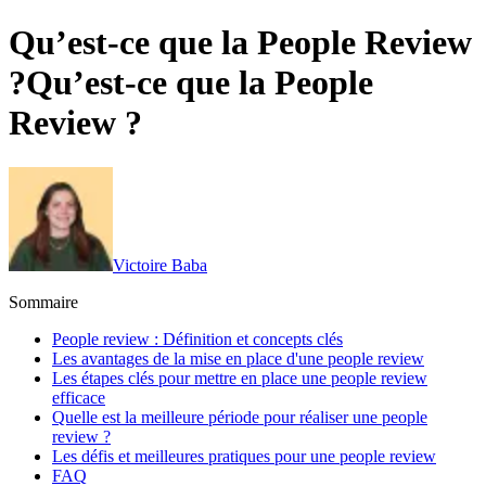
Qu’est-ce que la People Review
?
Qu’est-ce que la People
Review ?
Victoire Baba
Sommaire
People review : Définition et concepts clés
Les avantages de la mise en place d'une people review
Les étapes clés pour mettre en place une people review
efficace
Quelle est la meilleure période pour réaliser une people
review ?
Les défis et meilleures pratiques pour une people review
FAQ