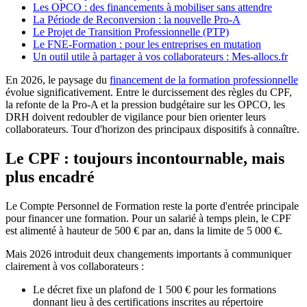
Les OPCO : des financements à mobiliser sans attendre
La Période de Reconversion : la nouvelle Pro-A
Le Projet de Transition Professionnelle (PTP)
Le FNE-Formation : pour les entreprises en mutation
Un outil utile à partager à vos collaborateurs : Mes-allocs.fr
En 2026, le paysage du
financement de la formation professionnelle
évolue significativement. Entre le durcissement des règles du CPF,
la refonte de la Pro-A et la pression budgétaire sur les OPCO, les
DRH doivent redoubler de vigilance pour bien orienter leurs
collaborateurs. Tour d'horizon des principaux dispositifs à connaître.
Le CPF : toujours incontournable, mais
plus encadré
Le Compte Personnel de Formation reste la porte d'entrée principale
pour financer une formation. Pour un salarié à temps plein, le CPF
est alimenté à hauteur de 500 € par an, dans la limite de 5 000 €.
Mais 2026 introduit deux changements importants à communiquer
clairement à vos collaborateurs :
Le décret fixe un plafond de 1 500 € pour les formations
donnant lieu à des certifications inscrites au répertoire