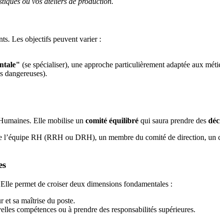
tiques ou vos ateliers de production.
ts. Les objectifs peuvent varier :
ontale"
(se spécialiser), une approche particulièrement adaptée aux métier
es dangereuses).
 Humaines. Elle mobilise un
comité équilibré
qui saura prendre des
déc
e l’équipe RH (RRH ou DRH), un membre du comité de direction, un cad
es
. Elle permet de croiser deux dimensions fondamentales :
r et sa maîtrise du poste.
velles compétences ou à prendre des responsabilités supérieures.