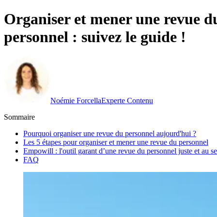
Organiser et mener une revue du 
personnel : suivez le guide !
Noémie Forcella
Experte Contenu
Sommaire
Pourquoi organiser une revue du personnel aujourd'hui ?
Les 5 étapes pour organiser et mener une revue du personnel
Empowill : l'outil garant d’une revue du personnel juste et au 
FAQ