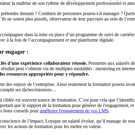
rateur la maîtrise de son rythme de développement professionnel et ains
il prétendre demain ? Combien de personnes pourra-t-il manager ? Quels s
u’ils ne soient plus passifs, observateur de leur parcours au sein de l’e
us accompagner dans la mise en place d’un programme de suivi de carriè
ec à la fois de l’accompagnement et une plateforme digitale.
r engager :
 clés d’une expérience collaborateur réussie.
Permettre aux salariés de
e résultat peut s’obtenir via de multiples modalités : mentoring en inter
r les ressources appropriées pour y répondre.
me des enjeux de l’entreprise. Ainsi seulement la formation pourra avoir
 accomplir ses tâches/missions…
l ciblée est souvent source de frustration. C’est pour cela que l’identif
portant que le support de la formation pour générer de l'engagement, et 
rès bons conseils pour
améliorer l'engagement de vos LMS
.
e de conscience de l’impact. Lorsque un salarié évolue, qu’il manage de
vec les actions de formation pour les mettre en valeur.