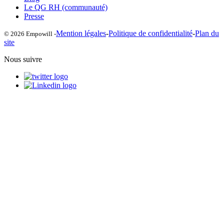
Le QG RH (communauté)
Presse
Mention légales
-
Politique de confidentialité
-
Plan du
© 2026 Empowill -
site
Nous suivre